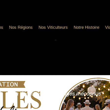
ns
Nos Régions
Nos Viticulteurs
Notre Histoire
Vi
"A la découverte de cépages méconnus"