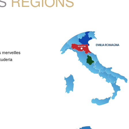
S
RÉGIONS
s merveilles
cuderia